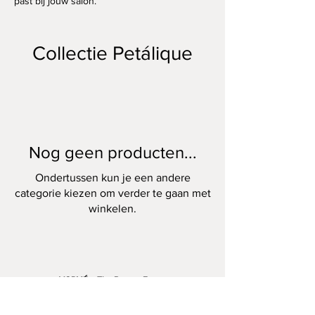
past bij jouw salon.
Collectie Petálique
Nog geen producten...
Ondertussen kun je een andere
categorie kiezen om verder te gaan met
winkelen.
VORMÉ – The Beauty Forms
hello@thebeautyforms.nl
0617 596 012