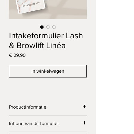
Intakeformulier Lash
& Browlift Linéa
Prijs
€ 29,90
In winkelwagen
Productinformatie
Dit formulier is ontworpen voor het 
Inhoud van dit formulier
zorgvuldig vastleggen van 
lash- en 
browliftbehandelingen
. Je registreert 
alle 