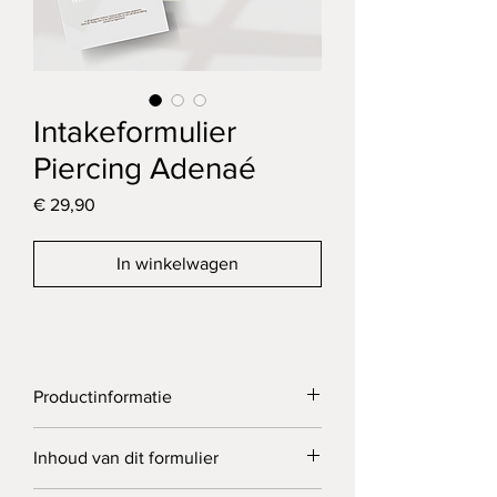
Intakeformulier
Piercing Adenaé
Prijs
€ 29,90
In winkelwagen
Productinformatie
Dit formulier is ontworpen voor het 
Inhoud van dit formulier
zorgvuldig vastleggen van 
piercingbehandelingen
. Je registreert 