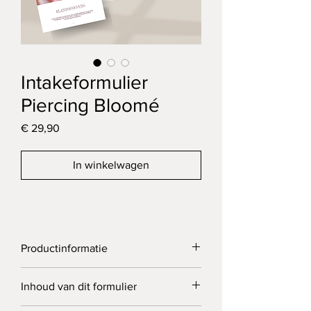
Intakeformulier
Piercing Bloomé
Prijs
€ 29,90
In winkelwagen
Productinformatie
Dit formulier is ontworpen voor het 
Inhoud van dit formulier
zorgvuldig vastleggen van 
piercingbehandelingen
. Je registreert 