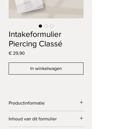
Intakeformulier
Piercing Classé
Prijs
€ 29,90
In winkelwagen
Productinformatie
Dit formulier is ontworpen voor het 
Inhoud van dit formulier
zorgvuldig vastleggen van 
piercingbehandelingen
. Je registreert 