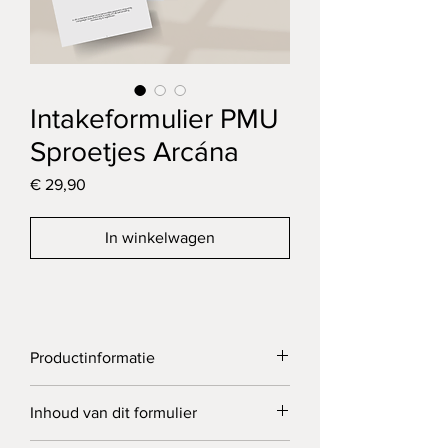
Intakeformulier PMU
Sproetjes Arcána
Prijs
€ 29,90
In winkelwagen
Productinformatie
Dit formulier is ontworpen voor het 
Inhoud van dit formulier
zorgvuldig vastleggen van 
permanente 
make-up
behandelingen van de 