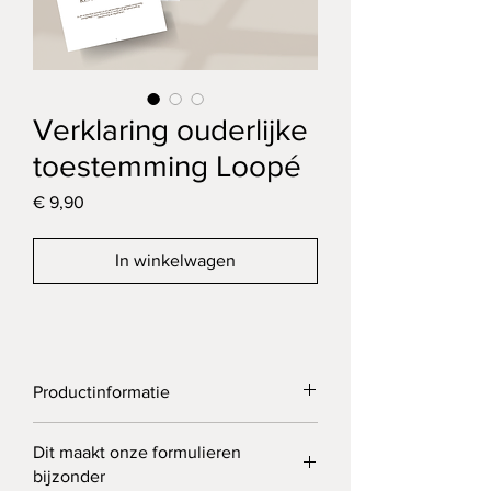
Verklaring ouderlijke
toestemming Loopé
Prijs
€ 9,90
In winkelwagen
Productinformatie
Dit formulier is ontworpen voor het 
Dit maakt onze formulieren
zorgvuldig vastleggen van ouderlijke of 
bijzonder
wettelijke toestemming voor een 