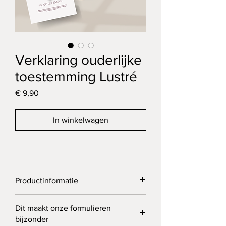
Verklaring ouderlijke
toestemming Lustré
Prijs
€ 9,90
In winkelwagen
Productinformatie
Dit formulier is ontworpen voor het 
Dit maakt onze formulieren
zorgvuldig vastleggen van ouderlijke of 
bijzonder
wettelijke toestemming voor een 