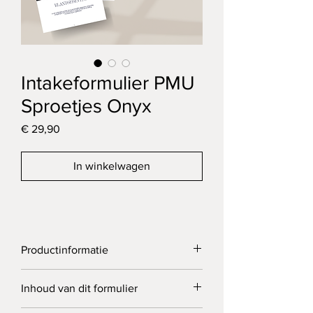
Intakeformulier PMU
Sproetjes Onyx
Prijs
€ 29,90
In winkelwagen
Productinformatie
Dit formulier is ontworpen voor het 
Inhoud van dit formulier
zorgvuldig vastleggen van 
permanente 
make-up
behandelingen van de 