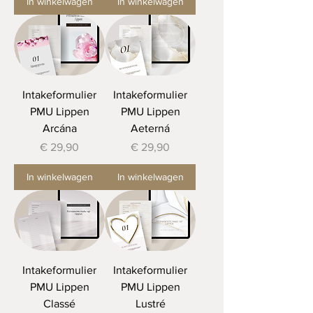
In winkelwagen
In winkelwagen
Intakeformulier
Intakeformulier
PMU Lippen
PMU Lippen
Arcána
Aeterná
Prijs
Prijs
€ 29,90
€ 29,90
In winkelwagen
In winkelwagen
Intakeformulier
Intakeformulier
PMU Lippen
PMU Lippen
Classé
Lustré