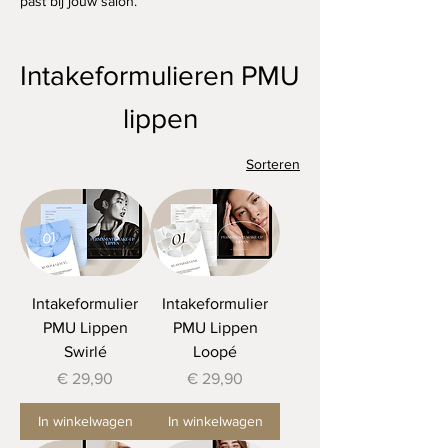
past bij jouw salon.
Intakeformulieren PMU
lippen
Sorteren
Intakeformulier
Intakeformulier
PMU Lippen
PMU Lippen
Swirlé
Loopé
Prijs
Prijs
€ 29,90
€ 29,90
In winkelwagen
In winkelwagen