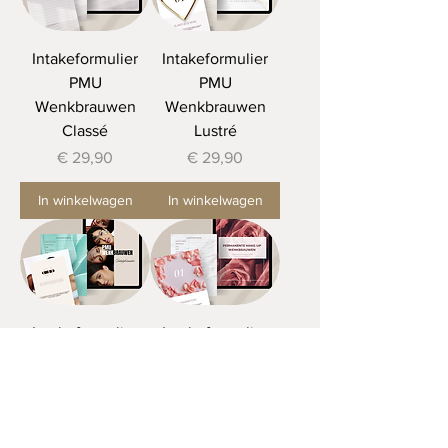
Intakeformulier
Intakeformulier
PMU
PMU
Wenkbrauwen
Wenkbrauwen
Classé
Lustré
Prijs
Prijs
€ 29,90
€ 29,90
In winkelwagen
In winkelwagen
Intakeformulier
Intakeformulier
PMU
PMU
Wenkbrauwen
Wenkbrauwen
Aquá
Bloomé
Prijs
Prijs
€ 29,90
€ 29,90