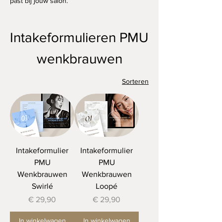
past bij jouw salon.
Intakeformulieren PMU
wenkbrauwen
Sorteren
Intakeformulier
Intakeformulier
PMU
PMU
Wenkbrauwen
Wenkbrauwen
Swirlé
Loopé
Prijs
Prijs
€ 29,90
€ 29,90
In winkelwagen
In winkelwagen